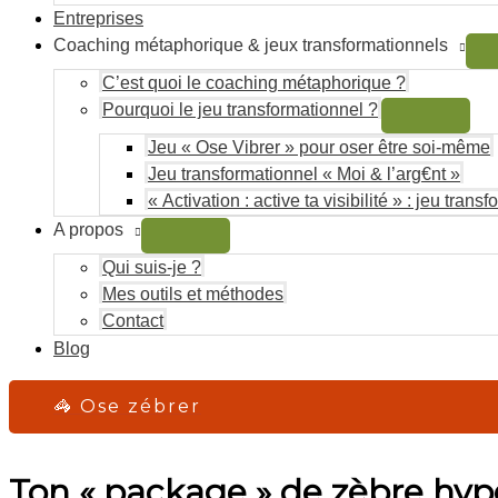
Entreprises
Coaching métaphorique & jeux transformationnels
C’est quoi le coaching métaphorique ?
Pourquoi le jeu transformationnel ?
Jeu « Ose Vibrer » pour oser être soi-même
Jeu transformationnel « Moi & l’arg€nt »
« Activation : active ta visibilité » : jeu trans
A propos
Qui suis-je ?
Mes outils et méthodes
Contact
Blog
🦓 Ose zébrer
Ton « package » de zèbre hyp