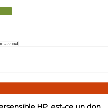
formationnel
ersensible HP, est-ce un don