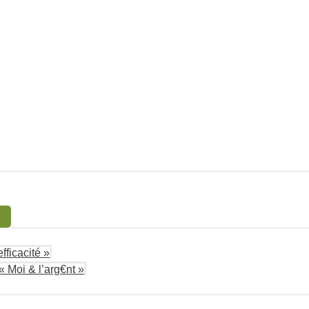
fficacité »
« Moi & l’arg€nt »