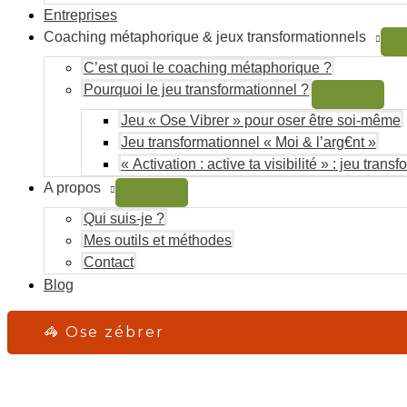
Entreprises
Coaching métaphorique & jeux transformationnels
C’est quoi le coaching métaphorique ?
Pourquoi le jeu transformationnel ?
Jeu « Ose Vibrer » pour oser être soi-même
Jeu transformationnel « Moi & l’arg€nt »
« Activation : active ta visibilité » : jeu trans
A propos
Qui suis-je ?
Mes outils et méthodes
Contact
Blog
🦓 Ose zébrer