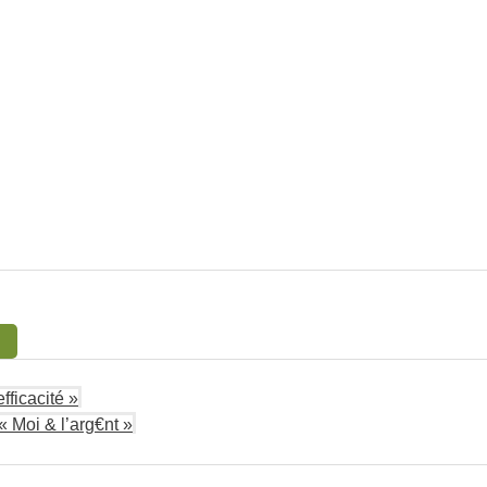
fficacité »
« Moi & l’arg€nt »