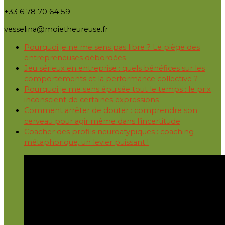
+33 6 78 70 64 59
vesselina@moietheureuse.fr
Pourquoi je ne me sens pas libre ? Le piège des
entrepreneuses débordées
Jeu sérieux en entreprise : quels bénéfices sur les
comportements et la performance collective ?
Pourquoi je me sens épuisée tout le temps : le prix
inconscient de certaines expressions
Comment arrêter de douter : comprendre son
cerveau pour agir même dans l’incertitude
Coacher des profils neuroatypiques : coaching
métaphorique, un levier puissant !