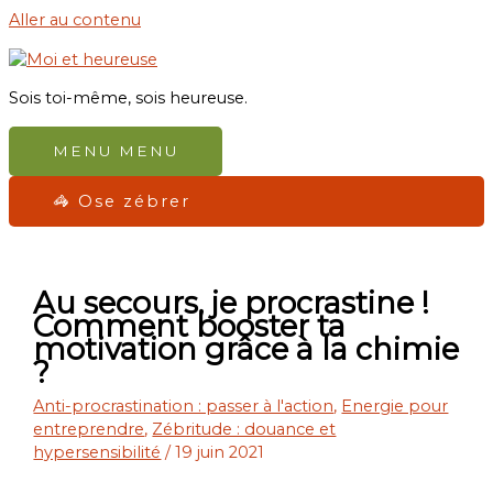
Aller au contenu
Sois toi-même, sois heureuse.
MENU
MENU
🦓 Ose zébrer
Au secours, je procrastine !
Comment booster ta
motivation grâce à la chimie
?
Anti-procrastination : passer à l'action
,
Energie pour
entreprendre
,
Zébritude : douance et
hypersensibilité
/
19 juin 2021